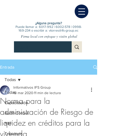
¿Alguna pregunta?
Puede llamar a:
6017-992
|
6002-578
|
0998-
169-234
o escribir a:
vtorres@ifs-group.ec
Firma local con enfoque y visión global
Entrada
Todas
Informativos IFS Group
Todas
13 mar 2020
11 min de lectura
Norma para la
Capacitación
administración de Riesgo de
Audit-Consul.
liquidez en créditos para la
NIIF
vivienda
Tributario