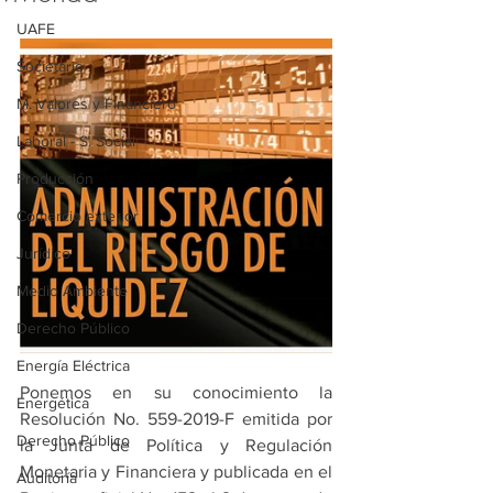
UAFE
Societario
M. Valores y Financiero
Laboral - S. Social
Producción
Comercio exterior
Jurídico
Medio Ambiente
Derecho Público
Energía Eléctrica
Ponemos en su conocimiento la 
Energética
Resolución No. 559-2019-F 
emitida por 
Derecho Público
la Junta de Política y Regulación 
Monetaria y Financiera y 
publicada en el 
Auditoría