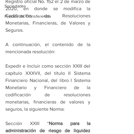
Registro oficial No. 152 el 2 de marzo de 
Sociedades
2020, en donde se modifica la 
Codificación de Resoluciones 
Precios de Transferencia
Monetarias, Financieras, de Valores y 
Seguros.
A continuación, el contenido de la 
mencionada resolución:
Expedir e Incluir como sección XXIII del 
capítulo XXXVII, del título II Sistema 
Financiero Nacional, del libro I Sistema 
Monetario y Financiero de la 
codificación de resoluciones 
monetarias, financieras de valores y 
seguros, la siguiente Norma:
Sección XXIII “
Norma para la 
administración de riesgo de liquidez 