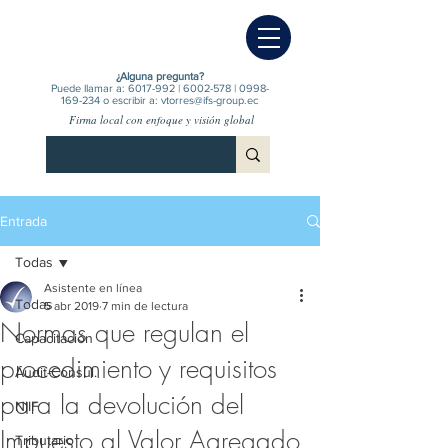
¿Alguna pregunta?
Puede llamar a:
6017-992
|
6002-578
|
0998-
169-234
o escribir a:
vtorres@ifs-group.ec
Firma local con enfoque y visión global
Entrada
Todas
Asistente en línea
Todas
5 abr 2019
7 min de lectura
Normas que regulan el
Capacitación
procedimiento y requisitos
Audit-Consul.
para la devolución del
NIIF
Impuesto al Valor Agregado
Tributario