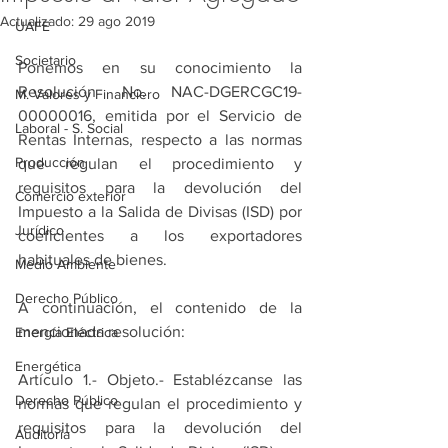
Actualizado:
29 ago 2019
UAFE
Societario
Ponemos en su conocimiento la 
Resolución No. NAC-DGERCGC19-
M. Valores y Financiero
00000016, emitida por el Servicio de 
Laboral - S. Social
Rentas Internas, respecto a las normas 
Producción
que regulan el procedimiento y 
requisitos para la devolución del 
Comercio exterior
Impuesto a la Salida de Divisas (ISD) por 
Jurídico
coeficientes a los exportadores 
habituales de bienes.
Medio Ambiente
Derecho Público
A continuación, el contenido de la 
mencionada resolución:
Energía Eléctrica
Energética
Artículo 1.- Objeto.- Establézcanse las 
Derecho Público
normas que regulan el procedimiento y 
requisitos para la devolución del 
Auditoría