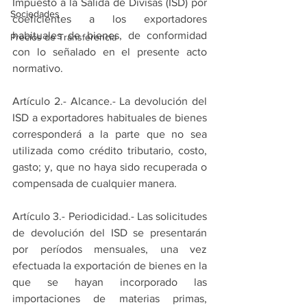
Impuesto a la Salida de Divisas (ISD) por 
Sociedades
coeficientes a los exportadores 
habituales de bienes, de conformidad 
Precios de Transferencia
con lo señalado en el presente acto 
normativo.
Artículo 2.- Alcance.- La devolución del 
ISD a exportadores habituales de bienes 
corresponderá a la parte que no sea 
utilizada como crédito tributario, costo, 
gasto; y, que no haya sido recuperada o 
compensada de cualquier manera.
Artículo 3.- Periodicidad.- Las solicitudes 
de devolución del ISD se presentarán 
por períodos mensuales, una vez 
efectuada la exportación de bienes en la 
que se hayan incorporado las 
importaciones de materias primas, 