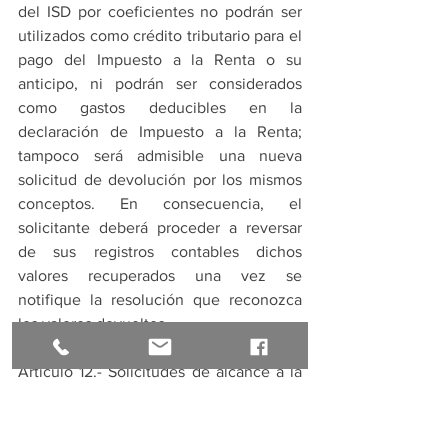
del ISD por coeficientes no podrán ser 
utilizados como crédito tributario para el 
pago del Impuesto a la Renta o su 
anticipo, ni podrán ser considerados 
como gastos deducibles en la 
declaración de Impuesto a la Renta; 
tampoco será admisible una nueva 
solicitud de devolución por los mismos 
conceptos. En consecuencia, el 
solicitante deberá proceder a reversar 
de sus registros contables dichos 
valores recuperados una vez se 
notifique la resolución que reconozca 
los valores devueltos. 
Artículo 12.- Solicitudes de alcance a la 
devolución automática del ISD por 
coeficientes.- En caso de que la 
devolución realizada con base en 