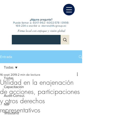
¿Alguna pregunta?
Puede llamar a:
6017-992
|
6002-578
|
0998-
169-234
o escribir a:
vtorres@ifs-group.ec
Firma local con enfoque y visión global
Entrada
Todas
16 sept 2019
2 min de lectura
Todas
Utilidad en la enajenación
Capacitación
de acciones, participaciones
Audit-Consul.
y otros derechos
NIIF
representativos
Tributario