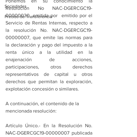
Ponemos en su conocimiento la 
Sociedades
Resolución No NAC-DGERCGC19-
00000030, emitida por  emitido por el 
Precios de Transferencia
Servicio de Rentas Internas, respecto a  
la resolución No. NAC-DGERCGC19-
00000007, que emite las normas para 
la declaración y pago del impuesto a la 
renta único a la utilidad en la 
enajenación de acciones, 
participaciones, otros derechos 
representativos de capital u otros 
derechos que permitan la exploración, 
explotación concesión o similares.
A continuación, el contenido de la 
mencionada resolución:
Artículo Único.- En la Resolución No. 
NAC-DGERCGC19-00000007 publicada 