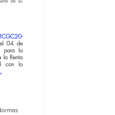
rtir de su 
RCGC20-
 el 04 de 
 para la 
 la Renta 
d con lo 
.
ormas 