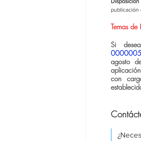
Disposición 
publicación 
Temas de I
Si dese
000000
agosto d
aplicación
con carg
establecid
Contáct
¿Neces