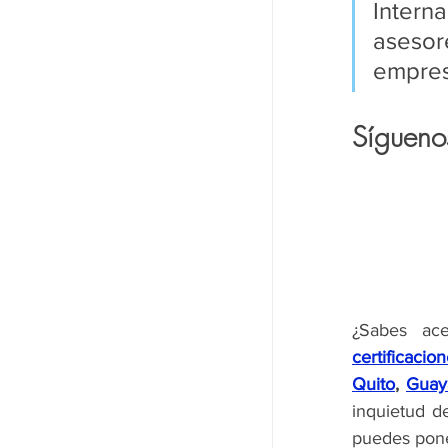
Intern
aseso
empres
Síguenos
certificacio
Quito
, 
Guay
inquietud d
puedes pone