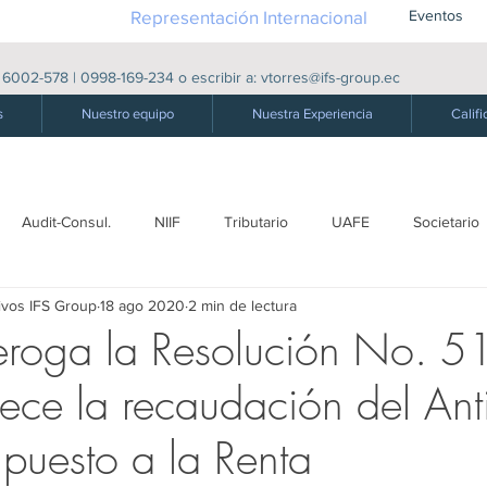
Representación Internacional
Eventos
|
6002-578
|
0998-169-234
o escribir a:
vtorres@ifs-group.ec
s
Nuestro equipo
Nuestra Experiencia
Califi
Audit-Consul.
NIIF
Tributario
UAFE
Societario
ivos IFS Group
18 ago 2020
2 min de lectura
ro
Laboral - S. Social
Producción
Comercio exterior
eroga la Resolución No. 5
lece la recaudación del Ant
Derecho Público
Energía Eléctrica
Energética
Derecho
mpuesto a la Renta
dades
Precios de Transferencia