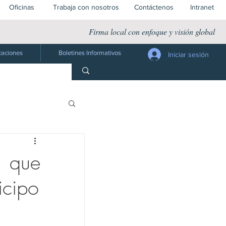
Oficinas
Trabaja con nosotros
Contáctenos
Intranet
Firma local con enfoque y visión global
caciones
Boletines Informativos
Iniciar sesión
Jurídico
1 que
icipo
 Público