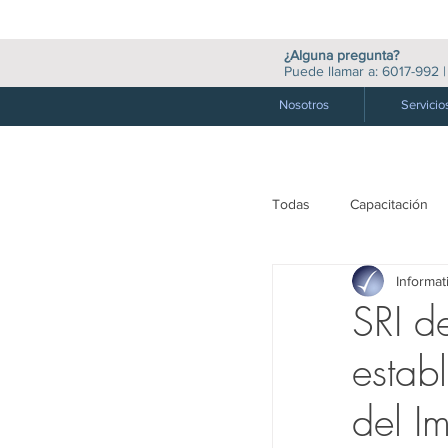
¿Alguna pregunta?
Puede llamar a:
6017-992
Nosotros
Servicio
Todas
Capacitación
Informat
M. Valores y Financie
SRI d
estab
Medio Ambiente
del I
Auditoría
Socie