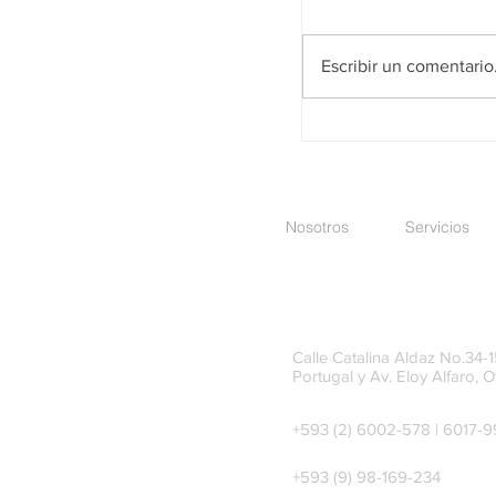
Escribir un comentario.
SRI reforma las regl
beneficiarios finale
Nosotros
Servicios
societaria
Calle Catalina Aldaz No.34-15
Portugal y Av. Eloy Alfaro, O
+593 (2) 6002-578 | 6017-
+593 (9) 98-169-234