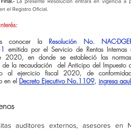
Final.-
 La presente Resolución entrará en vigencia a pa
en el Registro Oficial.
nterés:
as conocer la 
Resolución No. NAC-DGE
51
emitida por el Servicio de Rentas Internas
e 2020, en donde se estableció 
las normas
 de la recaudación  del Anticipo del Impuesto a
o al ejercicio fiscal 2020, de conformida
o en el 
Decreto Ejecutivo No.1109
,
ingresa aquí
enos
itas auditores externos, asesores en N