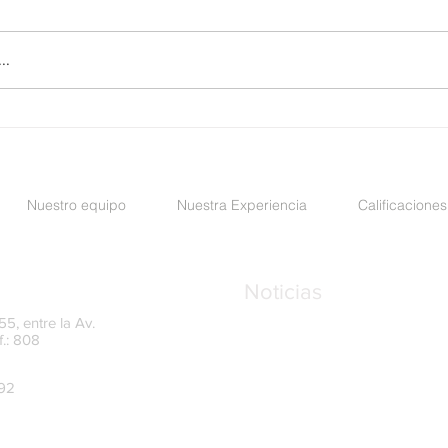
..
as para los
Recordatorio sobre los L
s y conformación
transparencia y control
Nuestro equipo
Nuestra Experiencia
Calificaciones
para el año 2026
Noticias
5, entre la Av.
f.: 808
UAFE amplía el plazo para
del Oficial de Cumplimient
mayo de 2026
992