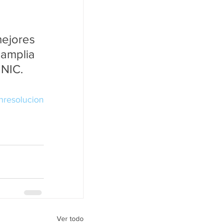
jores 
soluciones para ti, contamos con una amplia 
 NIC.
nresolucion
Ver todo