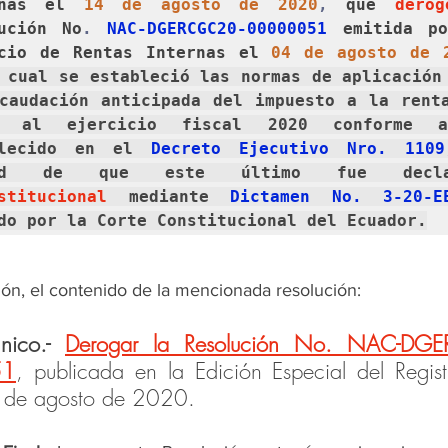
rnas el 
14 de agosto de 2020
,
 que 
dero
ución No
. 
NAC-DGERCGC20-00000051 
emitida po
cio de Rentas Internas el 
 cual se estableció las normas de aplicación 
caudación anticipada del impuesto a la renta
o al ejercicio fiscal 2020 conforme a
blecido en el 
Decreto Ejecutivo Nro. 1109
stitucional
 mediante 
Dictamen No. 3-20-E
do por la Corte Constitucional del Ecuador.
ión, el contenido de la mencionada resolución:
nico.- 
Derogar la Resolución No. NAC-DG
51
, publicada en la Edición Especial del Registr
de agosto de 2020. 