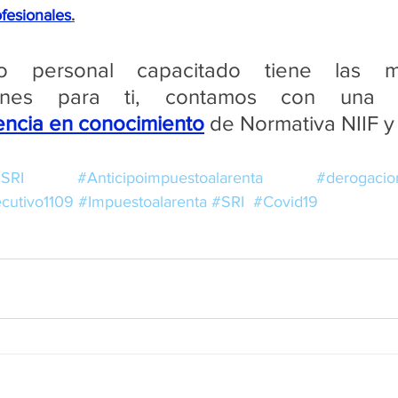
fesionales
.
ro personal capacitado tiene las me
encia en conocimiento
 de Normativa NIIF y
nSRI
#Anticipoimpuestoalarenta
#derogacio
cutivo1109
#Impuestoalarenta
#SRI
#Covid19