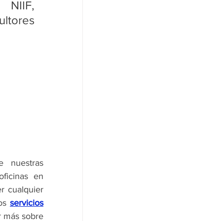
NIIF, 
tores 
¿Sabes acerca de las calificaciones que disponemos? Conoce nuestras 
como auditores externos. Tenemos oficinas en 
r cualquier 
os 
servicios
 más sobre 