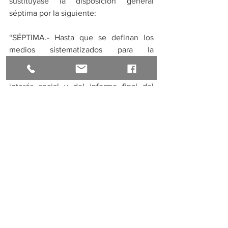
sustitúyase la disposición general 
séptima por la siguiente:
“SÉPTIMA.- Hasta que se definan los 
medios sistematizados para la 
verificación en línea del certificado de 
calificación del proyecto de vivienda de 
interés social y del informe final del 
seguimiento del proyecto, emitidos por 
el ente rector en materia de vivienda, el 
gobierno autónomo descentralizado 
municipal o metropolitano, según 
corresponda; los sujetos pasivos 
presentarán físicamente dicha 
documentación.” 
DISPOSICIÓN FINAL.- La presente 
Resolución entrará en vigencia a partir 
de su publicación en el Registro Oficial. 