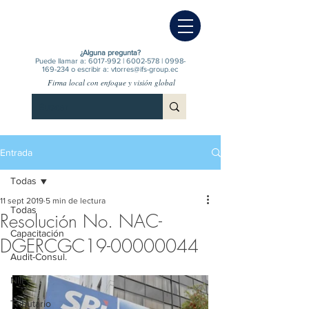
¿Alguna pregunta?
Puede llamar a:
6017-992
|
6002-578
|
0998-
169-234
o escribir a:
vtorres@ifs-group.ec
Firma local con enfoque y visión global
Entrada
Todas
11 sept 2019
5 min de lectura
Todas
Resolución No. NAC-
Capacitación
DGERCGC19-00000044
Audit-Consul.
NIIF
Tributario