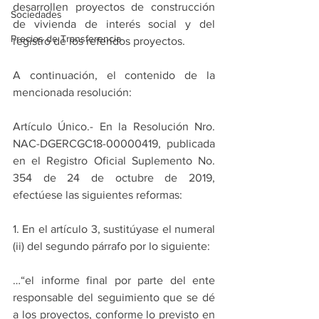
desarrollen proyectos de construcción 
Sociedades
de vivienda de interés social y del 
Precios de Transferencia
registro de los referidos proyectos. 
A continuación, el contenido de la 
mencionada resolución:
Artículo Único.- En la Resolución Nro. 
NAC-DGERCGC18-00000419, publicada 
en el Registro Oficial Suplemento No. 
354 de 24 de octubre de 2019, 
efectúese las siguientes reformas: 
1. En el artículo 3, sustitúyase el numeral 
(ii) del segundo párrafo por lo siguiente: 
…“el informe final por parte del ente 
responsable del seguimiento que se dé 
a los proyectos, conforme lo previsto en 