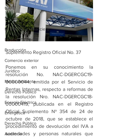
UAFE
Societario
M. Valores y Financiero
Laboral - S. Social
Producción
Suplemento Registro Oficial No. 37
Comercio exterior
Ponemos en su conocimiento la   
Jurídico
resolución No. NAC-DGERCGC19-
Medio Ambiente
00000044, emitida por el Servicio de 
Rentas Internas, respecto a reformas de 
Derecho Público
la resolución Nro. NAC-DGERCGC18-
Energía Eléctrica
00000419, publicada en el Registro 
Oficial Suplemento Nº 354 de 24 de 
Energética
octubre de 2018, que se establece el 
Derecho Público
procedimiento de devolución del IVA a 
sociedades y personas naturales que 
Auditoría