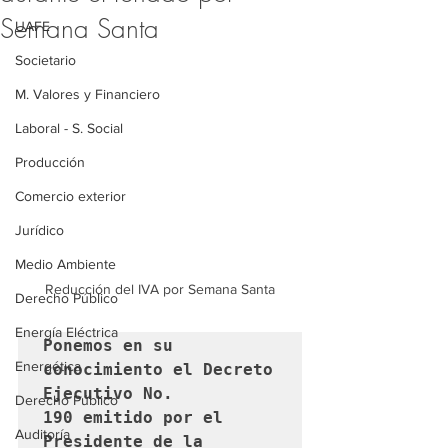
Semana Santa
UAFE
Societario
M. Valores y Financiero
Laboral - S. Social
Producción
Comercio exterior
Jurídico
Medio Ambiente
Reducción del IVA por Semana Santa
Derecho Público
Energía Eléctrica
Ponemos en su 
Energética
conocimiento el Decreto 
Ejecutivo No. 
Derecho Público
190 emitido por el 
Auditoría
Presidente de la 