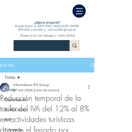
¿Alguna pregunta?
Puede llamar a:
6017-992
|
6002-578
|
0998-
169-234
o escribir a:
vtorres@ifs-group.ec
Firma local con enfoque y visión global
Entrada
Todas
Informativos IFS Group
Todas
27 mar 2024
2 min de lectura
Reducción temporal de la
Capacitación
tarifa del IVA del 12% al 8%
Audit-Consul.
en actividades turísticas
NIIF
durante el feriado por
Tributario