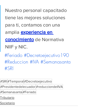
Nuestro personal capacitado 
tiene las mejores soluciones 
para ti, contamos con una 
amplia 
experiencia en 
conocimiento
 de Normativa 
NIIF y NIC.
#Feriado
#Decretoejecutivo190
#Reduccion
#IVA
#Semanasanta
#SRI
#SRI
#Temporal
#Decretoejecutivo
#Presidentedelecuador
#reducciondelIVA
#Semanasanta
#Feriado
Tributario
Societario