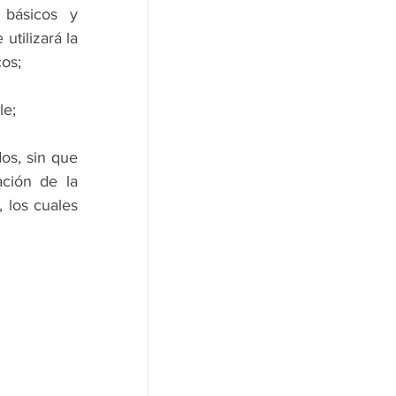
básicos y 
tilizará la 
cos;
le;
s, sin que 
ción de la 
 los cuales 