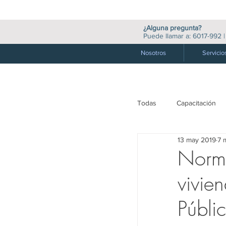
¿Alguna pregunta?
Puede llamar a:
6017-992
Nosotros
Servicio
Todas
Capacitación
13 may 2019
7 
M. Valores y Financie
Norma
vivien
Medio Ambiente
Públi
Auditoría
Socie