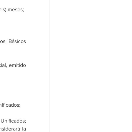
eis) meses;
os Básicos 
al, emitido 
ificados;
Unificados; 
iderará la 