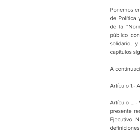
Ponemos en 
de Política 
de la “Norm
público con 
solidario, 
capítulos si
A continuac
Artículo 1.-
Artículo ….-
presente res
Ejecutivo N
definiciones