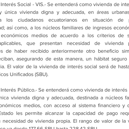
Interés Social - VIS.- Se entenderá como vivienda de inter
y única vivienda digna y adecuada, en áreas urbanas 
a los ciudadanos ecuatorianos en situación de 
ad; así como, a los núcleos familiares de ingresos econó
 económicos medios de acuerdo a los criterios de se
 aplicables, que presentan necesidad de vivienda pr
s de haber recibido anteriormente otro beneficio simi
eciban, asegurando de esta manera, un hábitat seguro e
lia. El valor de la vivienda de interés social será de hasta
icos Unificados (SBU).
Interés Público.- Se entenderá como vivienda de interés p
nica vivienda digna y adecuada, destinada a núcleos fam
onómicos medios, con acceso al sistema financiero y q
stado les permite alcanzar la capacidad de pago requ
u necesidad de vivienda propia. El rango de valor de la 
lico va desde 177,66 SBU hasta 228,42 SBU.