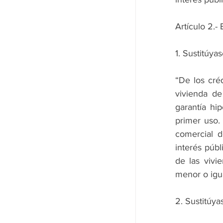
Artículo 2.- 
1. Sustitúyas
“De los créd
vivienda de
garantía hip
primer uso. 
comercial d
interés públ
de las vivi
menor o igua
2. Sustitúyas