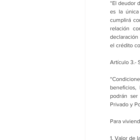
“El deudor d
es la única
cumplirá co
relación co
declaración 
el crédito c
Artículo 3.- 
“Condiciones
beneficios,
podrán ser 
Privado y Po
Para viviend
1. Valor de 