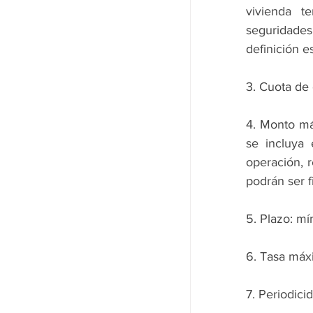
vivienda t
seguridades 
definición e
3. Cuota de
4. Monto máx
se incluya 
operación, r
podrán ser f
5. Plazo: mí
6. Tasa máxi
7. Periodic