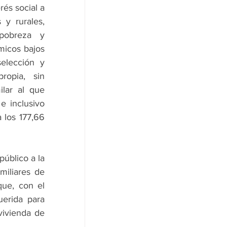
és social a 
y rurales, 
pobreza y 
micos bajos 
lección y 
opia, sin 
lar al que 
 inclusivo 
 los 177,66 
úblico a la 
iliares de 
ue, con el 
erida para 
vivienda de 