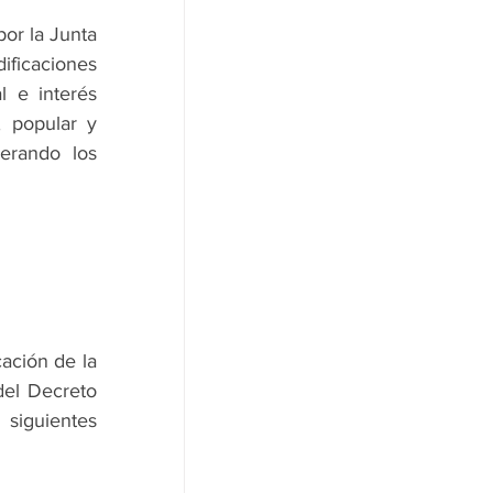
r la Junta 
ficaciones 
 e interés 
 popular y 
erando los 
ación de la 
del Decreto 
siguientes 