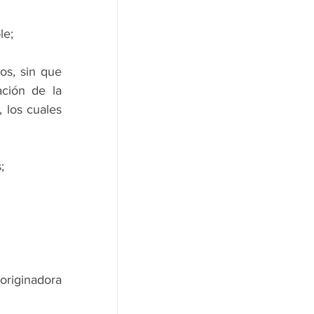
le;
s, sin que 
ción de la 
 los cuales 
;
originadora 