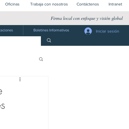
Oficinas
Trabaja con nosotros
Contáctenos
Intranet
Firma local con enfoque y visión global
caciones
Boletines Informativos
Iniciar sesión
Jurídico
e
és
 Público