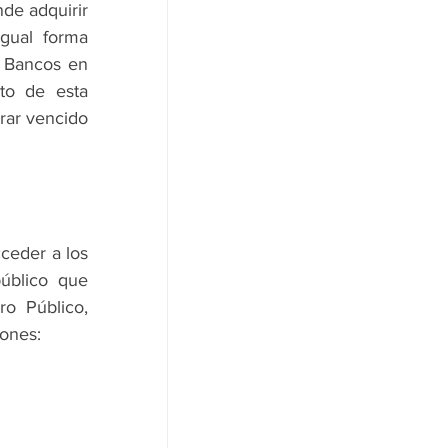
de adquirir 
gual forma 
 Bancos en 
to de esta 
ar vencido 
ceder a los 
úblico que 
o Público, 
iones: