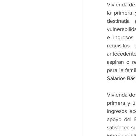
Vivienda de 
la primera 
destinada 
vulnerabilid
e ingresos
requisitos
antecedente
aspiran o r
para la fami
Salarios Bás
Vivienda de 
primera y ú
ingresos ec
apoyo del E
satisfacer s
interés púb