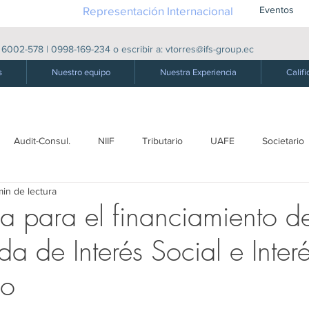
Representación Internacional
Eventos
|
6002-578
|
0998-169-234
o escribir a:
vtorres@ifs-group.ec
s
Nuestro equipo
Nuestra Experiencia
Califi
Audit-Consul.
NIIF
Tributario
UAFE
Societario
min de lectura
ro
Laboral - S. Social
Producción
Comercio exterior
 para el financiamiento d
da de Interés Social e Inter
Derecho Público
Energía Eléctrica
Energética
Derecho
co
dades
Precios de Transferencia