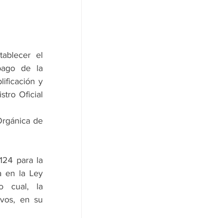
ablecer el 
pago de la 
ficación y 
tro Oficial 
rgánica de 
 en la Ley 
o cual, la 
vos, en su 