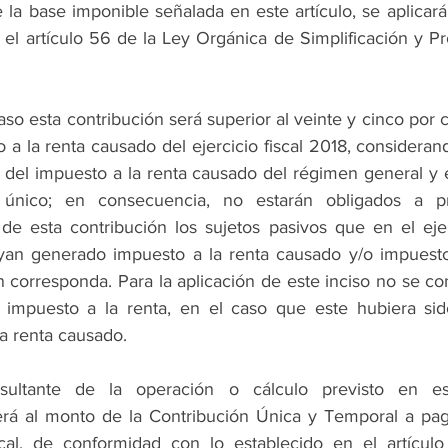
la base imponible señalada en este artículo, se aplicarán 
 el artículo 56 de la Ley Orgánica de Simplificación y Pr
so esta contribución será superior al veinte y cinco por c
 a la renta causado del ejercicio fiscal 2018, consideran
 del impuesto a la renta causado del régimen general y e
 único; en consecuencia, no estarán obligados a pre
de esta contribución los sujetos pasivos que en el ejerc
an generado impuesto a la renta causado y/o impuesto 
 corresponda. Para la aplicación de este inciso no se con
l impuesto a la renta, en el caso que este hubiera sid
a renta causado.
esultante de la operación o cálculo previsto en est
rá al monto de la Contribución Única y Temporal a pag
iscal, de conformidad con lo establecido en el artículo