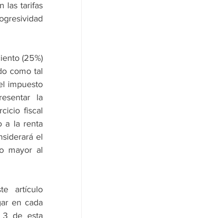
las tarifas 
ogresividad 
iento (25%) 
do como tal 
l impuesto 
sentar la 
icio fiscal 
a la renta 
siderará el 
o mayor al 
e artículo 
ar en cada 
 3 de esta 