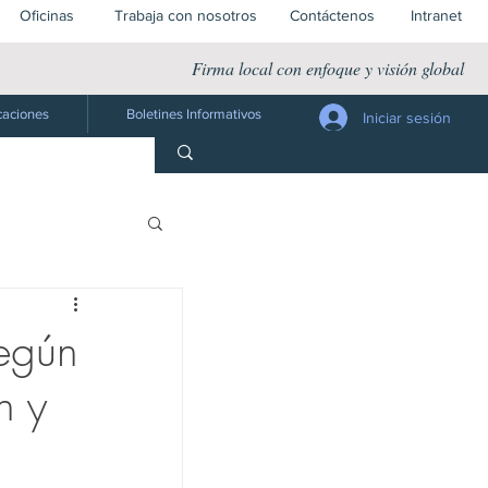
Oficinas
Trabaja con nosotros
Contáctenos
Intranet
Firma local con enfoque y visión global
caciones
Boletines Informativos
Iniciar sesión
Jurídico
según
n y
 Público