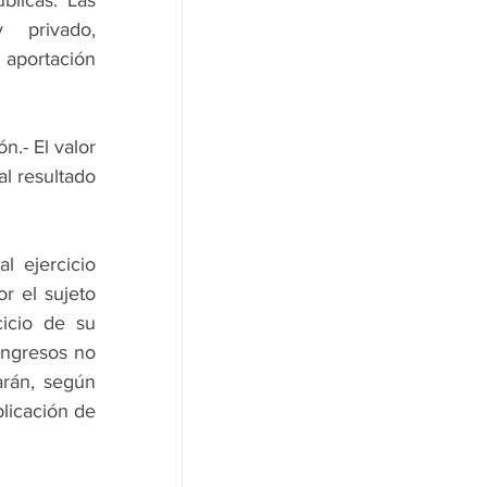
  privado, 
aportación 
.- El valor 
l resultado 
 ejercicio 
r el sujeto 
icio de su 
ingresos no 
rán, según 
licación de 