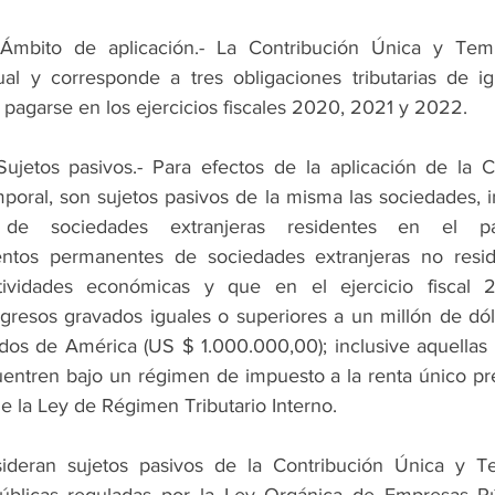
 Ámbito de aplicación.- La Contribución Única y Temp
ual y corresponde a tres obligaciones tributarias de igu
 pagarse en los ejercicios fiscales 2020, 2021 y 2022.
Sujetos pasivos.- Para efectos de la aplicación de la Co
oral, son sujetos pasivos de la misma las sociedades, in
s de sociedades extranjeras residentes en el p
entos permanentes de sociedades extranjeras no resid
ctividades económicas y que en el ejercicio fiscal 
gresos gravados iguales o superiores a un millón de dóla
dos de América (US $ 1.000.000,00); inclusive aquellas 
entren bajo un régimen de impuesto a la renta único prev
de la Ley de Régimen Tributario Interno.
deran sujetos pasivos de la Contribución Única y Te
blicas reguladas por la Ley Orgánica de Empresas Púb