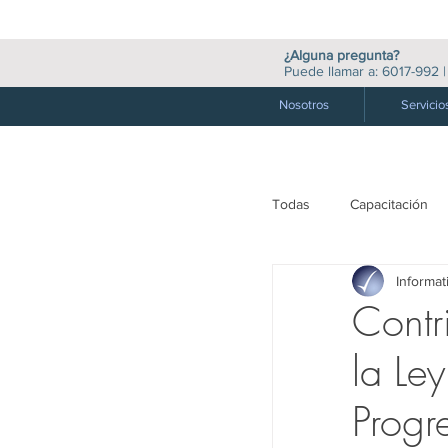
¿Alguna pregunta?
Puede llamar a:
6017-992
Nosotros
Servicio
Todas
Capacitación
Informat
M. Valores y Financie
Contr
la Le
Medio Ambiente
Progr
Auditoría
Socie