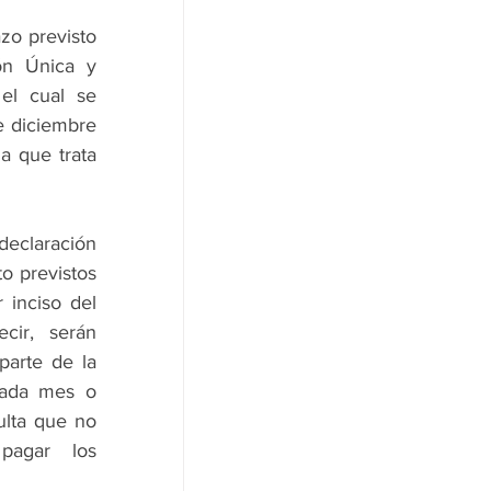
o previsto 
ón Única y 
el cual se 
 diciembre 
 que trata 
declaración 
 previstos 
inciso del 
ir, serán 
arte de la 
cada mes o 
lta que no 
agar los 