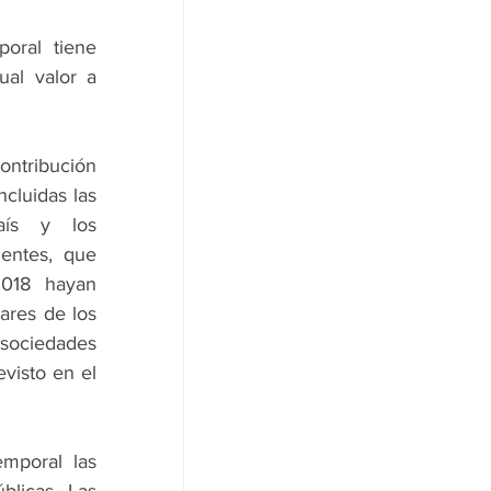
oral tiene 
al valor a 
ntribución 
cluidas las 
aís y los 
entes, que 
2018 hayan 
res de los 
sociedades 
isto en el 
mporal las 
licas. Las 