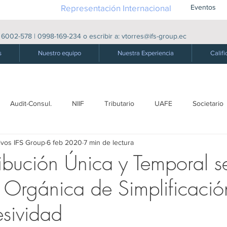
Representación Internacional
Eventos
|
6002-578
|
0998-169-234
o escribir a:
vtorres@ifs-group.ec
s
Nuestro equipo
Nuestra Experiencia
Califi
Audit-Consul.
NIIF
Tributario
UAFE
Societario
ivos IFS Group
6 feb 2020
7 min de lectura
ro
Laboral - S. Social
Producción
Comercio exterior
ibución Única y Temporal 
y Orgánica de Simplificació
Derecho Público
Energía Eléctrica
Energética
Derecho
esividad
dades
Precios de Transferencia