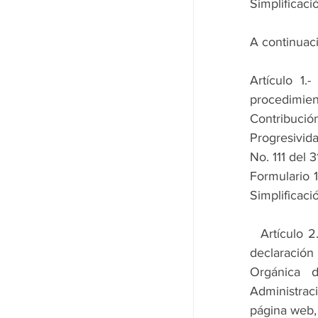
Simplificaci
A continuac
Artículo 1.
procedimien
Contribució
Progresivida
No. 111 del 
Formulario 
Simplificaci
  Artículo 2.- Aprobación de formulario.- Se aprueba el Formulario 124 para la 
declaración
Orgánica d
Administrac
página web, 