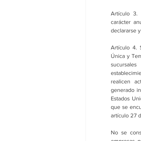
Artículo 3.
carácter an
declararse y
Artículo 4. 
Única y Temp
sucursale
establecimi
realicen a
generado in
Estados Uni
que se encu
artículo 27 
No se consi
empresas pú