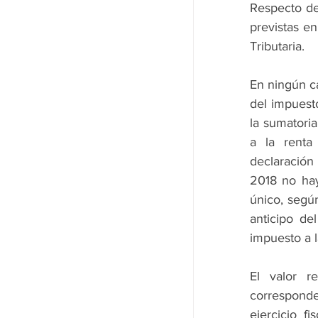
Respecto de 
previstas en
Tributaria.
En ningún ca
del impuesto
la sumatoria
a la renta
declaración 
2018 no hay
único, según
anticipo de
impuesto a l
El valor r
corresponde
ejercicio f