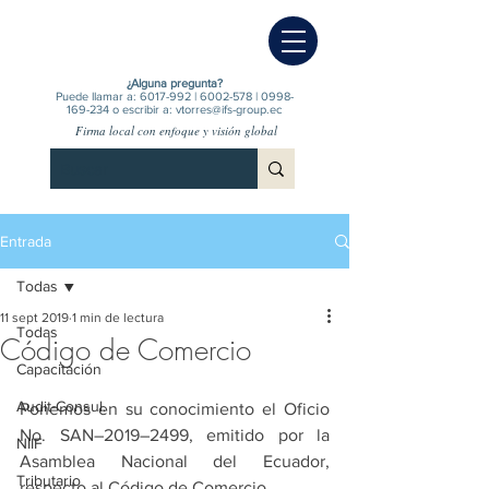
¿Alguna pregunta?
Puede llamar a:
6017-992
|
6002-578
|
0998-
169-234
o escribir a:
vtorres@ifs-group.ec
Firma local con enfoque y visión global
Entrada
Todas
11 sept 2019
1 min de lectura
Todas
Código de Comercio
Capacitación
Audit-Consul.
Ponemos en su conocimiento el Oficio 
No. SAN–2019–2499, emitido por la 
NIIF
Asamblea Nacional del Ecuador, 
Tributario
respecto al Código de Comercio.