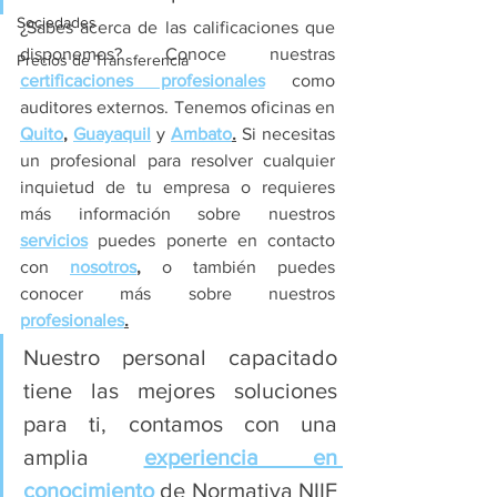
Sociedades
¿Sabes acerca de las calificaciones que 
disponemos? Conoce nuestras 
Precios de Transferencia
certificaciones profesionales
como 
auditores externos. Tenemos oficinas en 
Quito
, 
Guayaquil
 y 
Ambato
.
 Si necesitas 
un profesional para resolver cualquier 
inquietud de tu empresa o requieres 
más información sobre nuestros 
servicios
 puedes ponerte en contacto 
con 
nosotros
,
 o también puedes 
conocer más sobre nuestros 
profesionales
.
Nuestro personal capacitado 
tiene las mejores soluciones 
para ti, contamos con una 
amplia 
experiencia en 
conocimiento
 de Normativa NIIF 