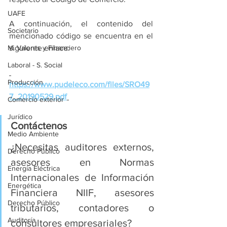
UAFE
A continuación, el contenido del 
Societario
mencionado código se encuentra en el 
M. Valores y Financiero
siguiente enlace:
Laboral - S. Social
Producción
https://www.pudeleco.com/files/SRO49
7_20190529.pdf
Comercio exterior
Jurídico
Contáctenos
Medio Ambiente
¿Necesitas auditores externos, 
Derecho Público
asesores en Normas 
Energía Eléctrica
Internacionales de Información 
Energética
Financiera NIIF, asesores 
Derecho Público
tributarios, contadores o 
Auditoría
consultores empresariales?